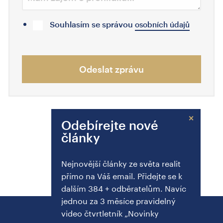
Souhlasím se správou
osobních údajů
Odeslat zprávu
×
Odebírejte nové
články
Nejnovější články ze světa realit
přímo na Váš email. Přidejte se k
dalším 384 + odběratelům. Navíc
jednou za 3 měsíce pravidelný
video čtvrtletník „Novinky