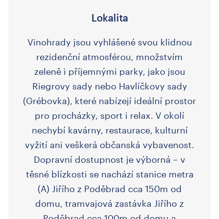
Lokalita
Vinohrady jsou vyhlášené svou klidnou
rezidenční atmosférou, množstvím
zeleně i příjemnými parky, jako jsou
Riegrovy sady nebo Havlíčkovy sady
(Grébovka), které nabízejí ideální prostor
pro procházky, sport i relax. V okolí
nechybí kavárny, restaurace, kulturní
vyžití ani veškerá občanská vybavenost.
Dopravní dostupnost je výborná – v
těsné blízkosti se nachází stanice metra
(A) Jiřího z Poděbrad cca 150m od
domu, tramvajová zastávka Jiřího z
Poděbrad cca 100m od domu a