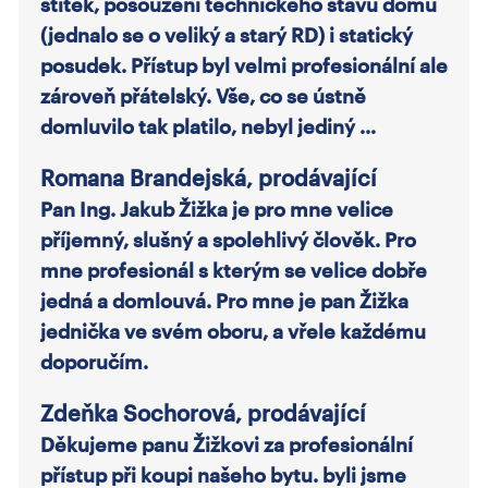
štítek, posouzení technického stavu domu
(jednalo se o veliký a starý RD) i statický
posudek. Přístup byl velmi profesionální ale
zároveň přátelský. Vše, co se ústně
domluvilo tak platilo, nebyl jediný …
Romana Brandejská, prodávající
Pan Ing. Jakub Žižka je pro mne velice
příjemný, slušný a spolehlivý člověk. Pro
mne profesionál s kterým se velice dobře
jedná a domlouvá. Pro mne je pan Žižka
jednička ve svém oboru, a vřele každému
doporučím.
Zdeňka Sochorová, prodávající
Děkujeme panu Žižkovi za profesionální
přístup při koupi našeho bytu. byli jsme