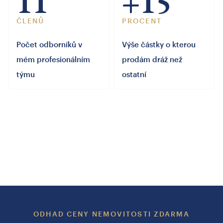
11
+15
ČLENŮ
PROCENT
Počet odborníků v
Výše částky o kterou
mém profesionálním
prodám dráž než
týmu
ostatní
ODHAD CENY NEMOVITOSTI ZDARMA