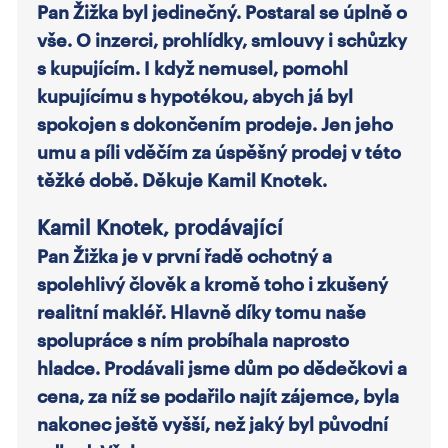
Pan Žižka byl jedinečný. Postaral se úplně o
vše. O inzerci, prohlídky, smlouvy i schůzky
s kupujícím. I když nemusel, pomohl
kupujícímu s hypotékou, abych já byl
spokojen s dokončením prodeje. Jen jeho
umu a píli vděčím za úspěšný prodej v této
těžké době. Děkuje Kamil Knotek.
Kamil Knotek, prodávající
Pan Žižka je v první řadě ochotný a
spolehlivý člověk a kromě toho i zkušený
realitní makléř. Hlavně díky tomu naše
spolupráce s ním probíhala naprosto
hladce. Prodávali jsme dům po dědečkovi a
cena, za níž se podařilo najít zájemce, byla
nakonec ještě vyšší, než jaký byl původní