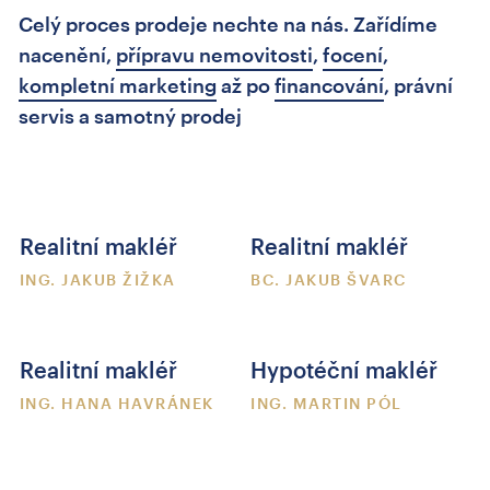
Celý proces prodeje nechte na nás. Zařídíme
nacenění,
přípravu nemovitosti
,
focení
,
kompletní marketing
až po
financování
, právní
servis a samotný prodej
Realitní makléř
Realitní makléř
ING. JAKUB ŽIŽKA
BC. JAKUB ŠVARC
Realitní makléř
Hypotéční makléř
ING. HANA HAVRÁNEK
ING. MARTIN PÓL