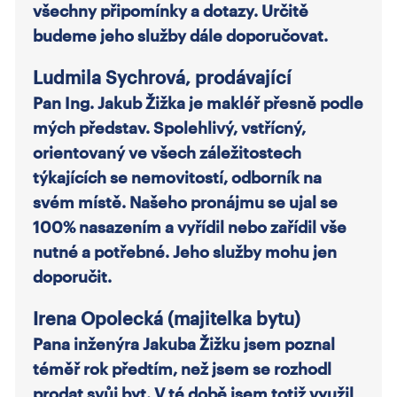
všechny připomínky a dotazy. Určitě
budeme jeho služby dále doporučovat.
Ludmila Sychrová, prodávající
Pan Ing. Jakub Žižka je makléř přesně podle
mých představ. Spolehlivý, vstřícný,
orientovaný ve všech záležitostech
týkajících se nemovitostí, odborník na
svém místě. Našeho pronájmu se ujal se
100% nasazením a vyřídil nebo zařídil vše
nutné a potřebné. Jeho služby mohu jen
doporučit.
Irena Opolecká (majitelka bytu)
Pana inženýra Jakuba Žižku jsem poznal
téměř rok předtím, než jsem se rozhodl
prodat svůj byt. V té době jsem totiž využil