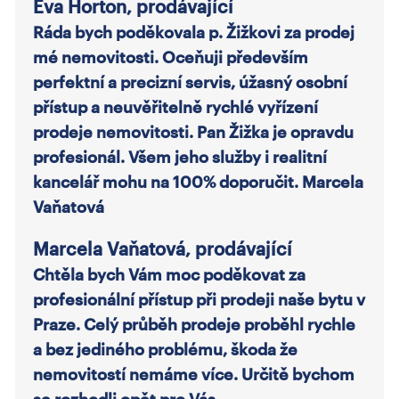
Eva Horton, prodávající
Ráda bych poděkovala p. Žižkovi za prodej
mé nemovitosti. Oceňuji především
perfektní a precizní servis, úžasný osobní
přístup a neuvěřitelně rychlé vyřízení
prodeje nemovitosti. Pan Žižka je opravdu
profesionál. Všem jeho služby i realitní
kancelář mohu na 100% doporučit. Marcela
Vaňatová
Marcela Vaňatová, prodávající
Chtěla bych Vám moc poděkovat za
profesionální přístup při prodeji naše bytu v
Praze. Celý průběh prodeje proběhl rychle
a bez jediného problému, škoda že
nemovitostí nemáme více. Určitě bychom
se rozhodli opět pro Vás.