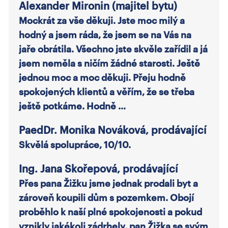
Alexander Mironin (majitel bytu)
Mockrát za vše děkuji. Jste moc milý a
hodný a jsem ráda, že jsem se na Vás na
jaře obrátila. Všechno jste skvěle zařídil a já
jsem neměla s ničím žádné starosti. Ještě
jednou moc a moc děkuji. Přeju hodně
spokojených klientů a věřím, že se třeba
ještě potkáme. Hodně …
PaedDr. Monika Nováková, prodávající
Skvělá spolupráce, 10/10.
Ing. Jana Skořepová, prodávající
Přes pana Žižku jsme jednak prodali byt a
zároveň koupili dům s pozemkem. Obojí
proběhlo k naší plné spokojenosti a pokud
vznikly jakékoli zádrhely, pan Žižka se svým