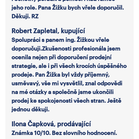
jeho role. Pana Žižku bych vřele doporučil.
Děkuji. RZ
Robert Zapletal, kupující
Spolupráci s panem ing. Žižkou vřele
doporučuji.Zkušenosti profesionála jsem
ocenila nejen při doporučení prodejní
strategie, ale i při všech krocích úspěšného
prodeje. Pan Žižka byl vždy příjemný,
usměvavý, vše mi vysvětlil, znal odpovědi
na mé otázky a společně jsme ukončili
prodej ke spokojenosti všech stran. Ještě
jednou děkuji.
Ilona Čapková, prodávající
Známka 10/10. Bez slovního hodnocení.