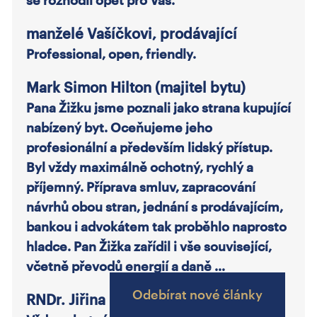
manželé Vašíčkovi, prodávající
Professional, open, friendly.
Mark Simon Hilton (majitel bytu)
Pana Žižku jsme poznali jako strana kupující
nabízený byt. Oceňujeme jeho
profesionální a především lidský přístup.
Byl vždy maximálně ochotný, rychlý a
příjemný. Příprava smluv, zapracování
návrhů obou stran, jednání s prodávajícím,
bankou i advokátem tak proběhlo naprosto
hladce. Pan Žižka zařídil i vše související,
včetně převodů energií a daně …
Odebírat nové články
RNDr. Jiřina Faltová (majitelka bytu)