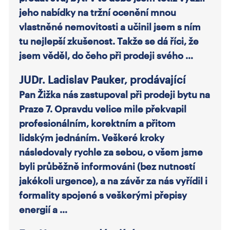
jeho nabídky na tržní ocenění mnou
vlastněné nemovitosti a učinil jsem s ním
tu nejlepší zkušenost. Takže se dá říci, že
jsem věděl, do čeho při prodeji svého …
JUDr. Ladislav Pauker, prodávající
Pan Žižka nás zastupoval při prodeji bytu na
Praze 7. Opravdu velice mile překvapil
profesionálním, korektním a přitom
lidským jednáním. Veškeré kroky
následovaly rychle za sebou, o všem jsme
byli průběžně informováni (bez nutností
jakékoli urgence), a na závěr za nás vyřídil i
formality spojené s veškerými přepisy
energií a …