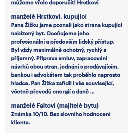
můžeme vřele doporučit! Hrstkovi
manželé Hrstkovi, kupující
Pana Žižku jsme poznali jako strana kupující
nabízený byt. Oceňujeme jeho
profesionální a především lidský přístup.
Byl vždy maximálně ochotný, rychlý a
příjemný. Příprava smluv, zapracování
návrhů obou stran, jednání s prodávajícím,
bankou i advokátem tak proběhlo naprosto
hladce. Pan Žižka zařídil i vše související,
včetně převodů energií a daně …
manželé Faltovi (majitelé bytu)
Známka 10/10. Bez slovního hodnocení
klienta.