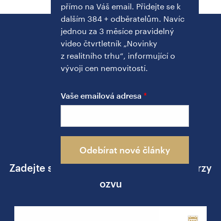
přímo na Váš email. Přidejte se k
dalším 384 + odběratelům. Navíc
jednou za 3 měsíce pravidelný
video čtvrtletník „Novinky
z realitního trhu“, informující o
vývoji cen nemovitostí.
Vaše emailová adresa
PŘEDNÍ REALITNÍ MAKLÉŘ
Ing. Jakub Žižka
Odebírat nové články
Zadejte své telefonní číslo a já se vám brzy
ozvu
Phone