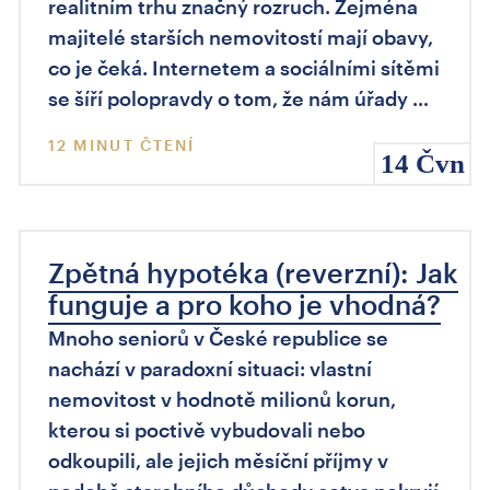
realitním trhu značný rozruch. Zejména
majitelé starších nemovitostí mají obavy,
co je čeká. Internetem a sociálními sítěmi
se šíří polopravdy o tom, že nám úřady …
12 MINUT ČTENÍ
14 Čvn
Zpětná hypotéka (reverzní): Jak
funguje a pro koho je vhodná?
Mnoho seniorů v České republice se
nachází v paradoxní situaci: vlastní
nemovitost v hodnotě milionů korun,
kterou si poctivě vybudovali nebo
odkoupili, ale jejich měsíční příjmy v