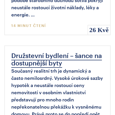
podobě starobního důchodu sotva pokryjí
neustále rostoucí životní náklady, léky a
energie. …
14 MINUT ČTENÍ
26 Kvě
Družstevní bydlení – šance na
dostupnější byty
Současný realitní trh je dynamický a
často nemilosrdný. Vysoké úrokové sazby
hypoték a neustále rostoucí ceny
nemovitostí v osobním vlastnictví
představují pro mnoho rodin
nepřekonatelnou překážku k vysněnému
domovu. Právě proto se do popředí opět