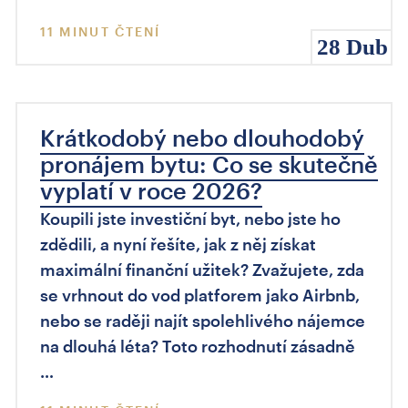
11 MINUT ČTENÍ
28 Dub
Krátkodobý nebo dlouhodobý
pronájem bytu: Co se skutečně
vyplatí v roce 2026?
Koupili jste investiční byt, nebo jste ho
zdědili, a nyní řešíte, jak z něj získat
maximální finanční užitek? Zvažujete, zda
se vrhnout do vod platforem jako Airbnb,
nebo se raději najít spolehlivého nájemce
na dlouhá léta? Toto rozhodnutí zásadně
…