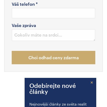
Váš telefon
*
Vaše zpráva
Chci odhad ceny zdarma
×
Odebírejte nové
články
Nejnovější články ze světa realit