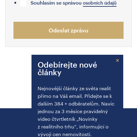
Souhlasím se správou
osobních údajů
Odeslat zprávu
×
Odebírejte nové
články
Nejnovější články ze světa realit
přímo na Váš email. Přidejte se k
dalším 384 + odběratelům. Navíc
jednou za 3 měsíce pravidelný
video čtvrtletník „Novinky
z realitního trhu“, informující o
vývoji cen nemovitostí.