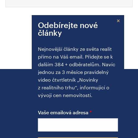
×
Odebírejte nové
články
Nejnovější články ze světa realit
přímo na Váš email. Přidejte se k
dalším 384 + odběratelům. Navíc
jednou za 3 měsíce pravidelný
video čtvrtletník „Novinky
z realitního trhu“, informující o
vývoji cen nemovitostí.
Adresa kanceláře
Spálená 97/29
Vaše emailová adresa
110 00 Praha 1