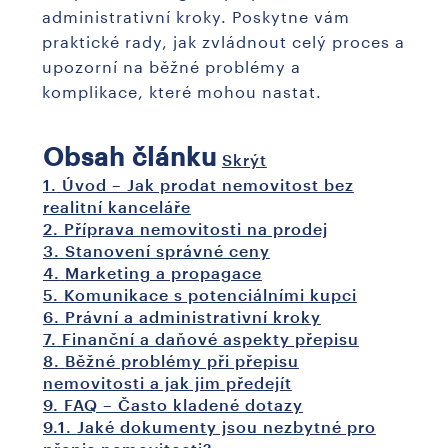
administrativní kroky. Poskytne vám
praktické rady, jak zvládnout celý proces a
upozorní na běžné problémy a
komplikace, které mohou nastat.
Obsah článku
Skrýt
1.
Úvod – Jak prodat nemovitost bez
realitní kanceláře
2.
Příprava nemovitosti na prodej
3.
Stanovení správné ceny
4.
Marketing a propagace
5.
Komunikace s potenciálními kupci
6.
Právní a administrativní kroky
7.
Finanční a daňové aspekty přepisu
8.
Běžné problémy při přepisu
nemovitosti a jak jim předejít
9.
FAQ – Často kladené dotazy
9.1.
Jaké dokumenty jsou nezbytné pro