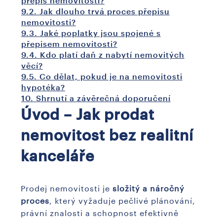
přepis nemovitosti?
9.2.
Jak dlouho trvá proces přepisu
nemovitosti?
9.3.
Jaké poplatky jsou spojené s
přepisem nemovitosti?
9.4.
Kdo platí daň z nabytí nemovitých
věcí?
9.5.
Co dělat, pokud je na nemovitosti
hypotéka?
10.
Shrnutí a závěrečná doporučení
Úvod – Jak prodat
nemovitost bez realitní
kanceláře
Prodej nemovitosti je
složitý a náročný
proces
, který vyžaduje pečlivé plánování,
právní znalosti a schopnost efektivně