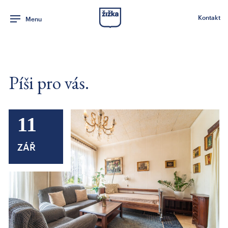
Kontakt
Menu
Píši pro vás.
11
ZÁŘ