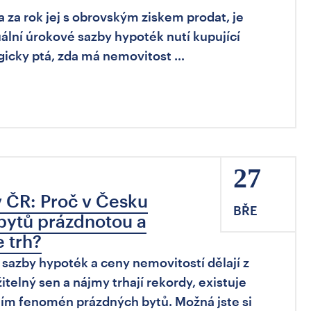
a za rok jej s obrovským ziskem prodat, je
uální úrokové sazby hypoték nutí kupující
ogicky ptá, zda má nemovitost …
27
v ČR: Proč v Česku
BŘE
 bytů prázdnotou a
e trh?
sazby hypoték a ceny nemovitostí dělají z
telný sen a nájmy trhají rekordy, existuje
 jím fenomén prázdných bytů. Možná jste si