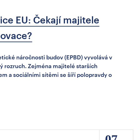
ice EU: Čekají majitele
novace?
tické náročnosti budov (EPBD) vyvolává v
ý rozruch. Zejména majitelé starších
em a sociálními sítěmi se šíří polopravdy o
07