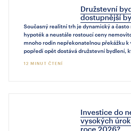
Družstevní byd
dostupnější b
Současný realitní trh je dynamický a čast
hypoték a neustále rostoucí ceny nemovitos
mnoho rodin nepřekonatelnou překážku k
popředí opět dostává družstevní bydlení, 
12 MINUT ČTENÍ
Investice do n
vysokých úroků
roce 2026?