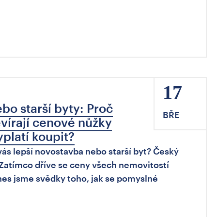
17
o starší byty: Proč
BŘE
evírají cenové nůžky
yplatí koupit?
 vás lepší novostavba nebo starší byt? Český
. Zatímco dříve se ceny všech nemovitostí
s jsme svědky toho, jak se pomyslné