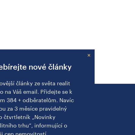
×
bírejte nové články
ovější články ze světa realit
o na Váš email. Přidejte se k
ím 384 + odběratelům. Navíc
ou za 3 měsíce pravidelný
o čtvrtletník „Novinky
litního trhu“, informující o
ji cen nemovitostí.