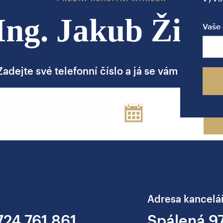
Ing. Jakub Žižk
Vaše 
Zadejte své telefonní číslo a já se vám brzy ozv
Adresa kancelá
724 761 861
Spálená 9