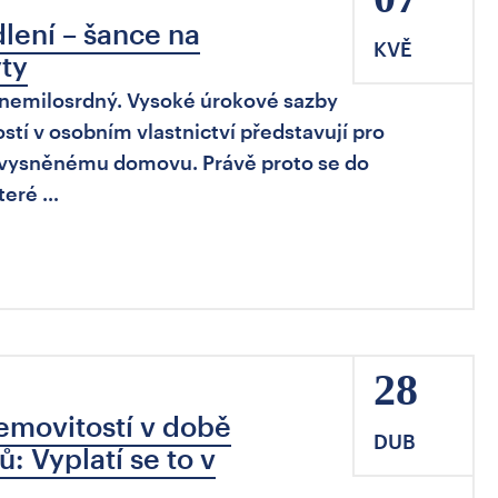
lení – šance na
KVĚ
yty
o nemilosrdný. Vysoké úrokové sazby
tí v osobním vlastnictví představují pro
 vysněnému domovu. Právě proto se do
které …
28
emovitostí v době
DUB
: Vyplatí se to v