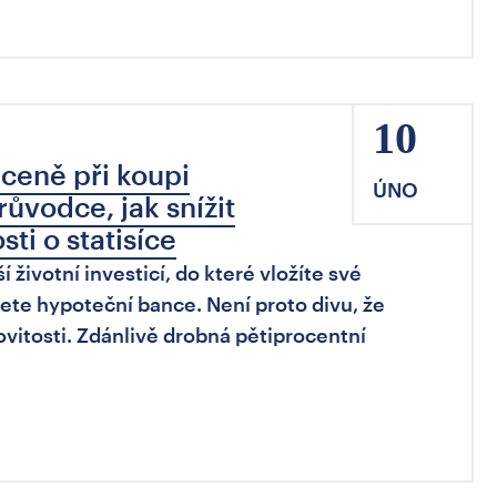
10
ceně při koupi
ÚNO
růvodce, jak snížit
ti o statisíce
životní investicí, do které vložíte své
žete hypoteční bance. Není proto divu, že
ovitosti. Zdánlivě drobná pětiprocentní