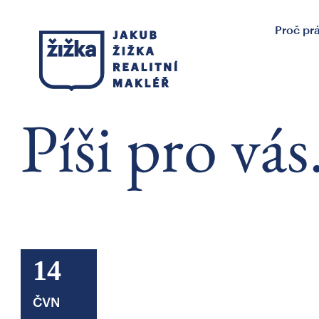
Proč pr
Píši pro vás
14
ČVN