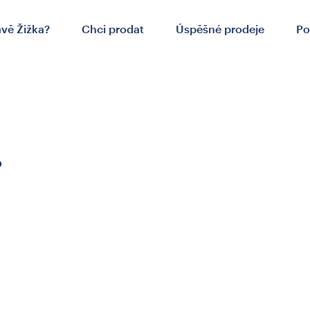
ávě Žižka?
Chci prodat
Úspěšné prodeje
Po
.