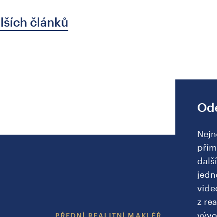
lších článků
Ode
Nejn
přím
dalš
jedn
vide
z rea
vývo
PŘEDNÍ REALITNÍ MAKLÉŘ