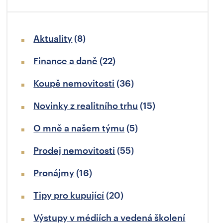
Aktuality
(8)
Finance a daně
(22)
Koupě nemovitosti
(36)
Novinky z realitního trhu
(15)
O mně a našem týmu
(5)
Prodej nemovitosti
(55)
Pronájmy
(16)
Tipy pro kupující
(20)
Výstupy v médiích a vedená školení