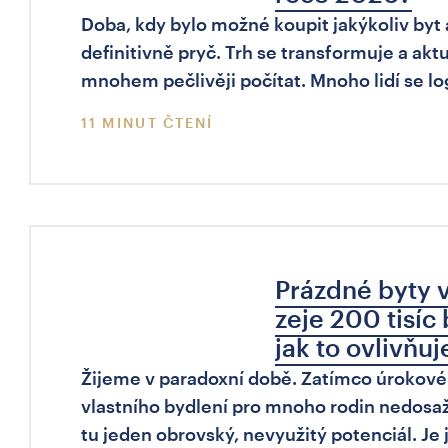
Doba, kdy bylo možné koupit jakýkoliv byt 
definitivně pryč. Trh se transformuje a akt
mnohem pečlivěji počítat. Mnoho lidí se l
11 MINUT ČTENÍ
Prázdné byty 
zeje 200 tisíc
jak to ovlivňuj
Žijeme v paradoxní době. Zatímco úrokové 
vlastního bydlení pro mnoho rodin nedosaži
tu jeden obrovský, nevyužitý potenciál. Je