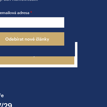
a
emailová adresa
u
Odebírat nové články
Zavolejte mi
ře
7/29