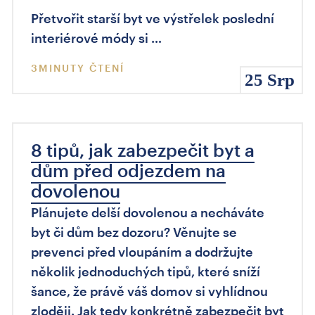
Přetvořit starší byt ve výstřelek poslední
interiérové módy si …
3MINUTY ČTENÍ
25 Srp
8 tipů, jak zabezpečit byt a
dům před odjezdem na
dovolenou
Plánujete delší dovolenou a necháváte
byt či dům bez dozoru? Věnujte se
prevenci před vloupáním a dodržujte
několik jednoduchých tipů, které sníží
šance, že právě váš domov si vyhlídnou
zloději. Jak tedy konkrétně zabezpečit byt