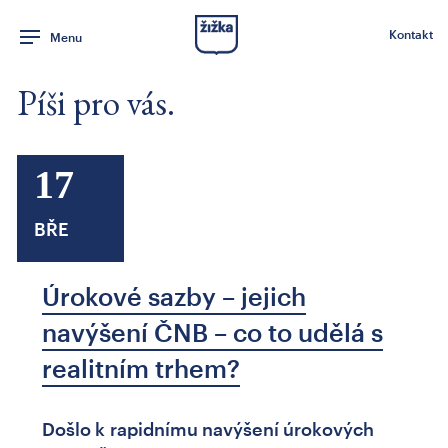
Kontakt
Menu
Píši pro vás.
17
BŘE
Úrokové sazby – jejich
navýšení ČNB – co to udělá s
realitním trhem?
Došlo k rapidnímu navýšení úrokových