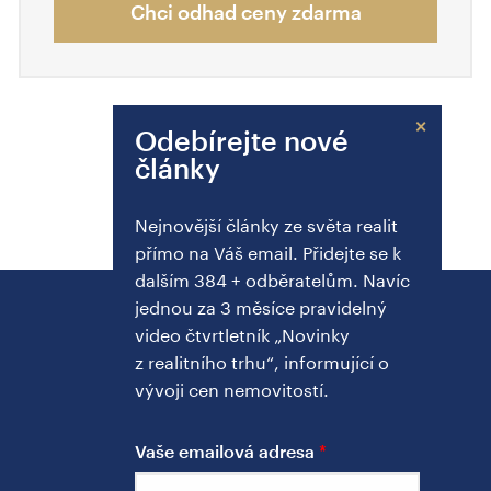
Chci odhad ceny zdarma
×
Odebírejte nové
články
Nejnovější články ze světa realit
přímo na Váš email. Přidejte se k
dalším 384 + odběratelům. Navíc
jednou za 3 měsíce pravidelný
video čtvrtletník „Novinky
z realitního trhu“, informující o
vývoji cen nemovitostí.
Vaše emailová adresa
PŘEDNÍ REALITNÍ MAKLÉŘ