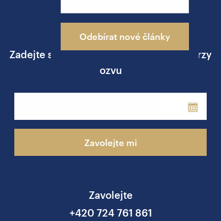
Ing. Jakub Žižka
Odebírat nové články
Zadejte své telefonní číslo a já se vám brzy
ozvu
Phone
Zavolejte mi
Zavolejte
+420 724 761 861