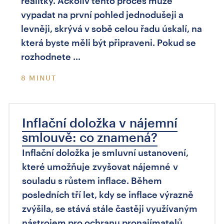
realitky. Ačkoliv tento proces může
vypadat na první pohled jednodušeji a
levněji, skrývá v sobě celou řadu úskalí, na
která byste měli být připraveni. Pokud se
rozhodnete …
8 MINUT
Inflační doložka v nájemní
smlouvě: co znamená?
Inflační doložka je smluvní ustanovení,
které umožňuje zvyšovat nájemné v
souladu s růstem inflace. Během
posledních tří let, kdy se inflace výrazně
zvýšila, se stává stále častěji využívaným
nástrojem pro ochranu pronajímatelů