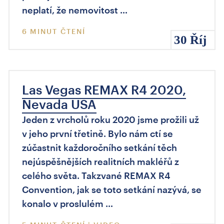
neplatí, že nemovitost …
6 MINUT ČTENÍ
30 Říj
Las Vegas REMAX R4 2020,
Nevada USA
Jeden z vrcholů roku 2020 jsme prožili už
v jeho první třetině. Bylo nám ctí se
zúčastnit každoročního setkání těch
nejúspěšnějších realitních makléřů z
celého světa. Takzvané REMAX R4
Convention, jak se toto setkání nazývá, se
konalo v proslulém …