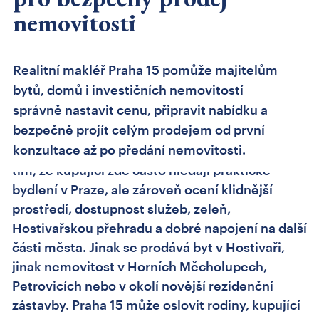
15: prodej bytu, domu
nemovitosti
nebo investiční
nemovitosti s jasnou
Realitní makléř Praha 15 pomůže majitelům
strategií
bytů, domů i investičních nemovitostí
správně nastavit cenu, připravit nabídku a
bezpečně projít celým prodejem od první
konzultace až po předání nemovitosti.
Realitní makléř Praha 15 musí umět pracovat s
tím, že kupující zde často hledají praktické
bydlení v Praze, ale zároveň ocení klidnější
prostředí, dostupnost služeb, zeleň,
Hostivařskou přehradu a dobré napojení na další
části města. Jinak se prodává byt v Hostivaři,
jinak nemovitost v Horních Měcholupech,
Petrovicích nebo v okolí novější rezidenční
zástavby. Praha 15 může oslovit rodiny, kupující