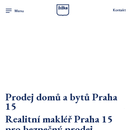
Kontakt
Menu
Prodej domů a bytů Praha
15
Realitní makléř Praha 15
Realitní makléř Praha
pro bezpečný prodej