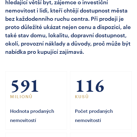
hledající větší byt, zájemce o investiční
nemovitost i lidi, kteří chtějí dostupnost města
bez každodenního ruchu centra. Při prodeji je
proto důležité ukázat nejen cenu a dispozici, ale
také stav domu, lokalitu, dopravní dostupnost,
okolí, provozní náklady a důvody, proč může být
nabídka pro kupující zajímavá.
591
116
MILIONŮ
KUSŮ
Hodnota prodaných
Počet prodaných
nemovitostí
nemovitostí