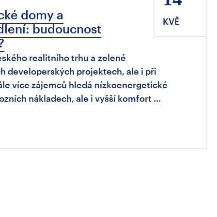
cké domy a
KVĚ
dlení: budoucnost
?
ského realitního trhu a zelené
 developerských projektech, ale i při
tále více zájemců hledá nízkoenergetické
ozních nákladech, ale i vyšší komfort …