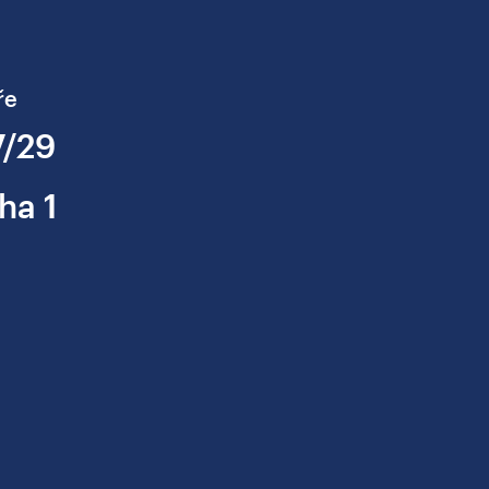
ře
7/29
ha 1