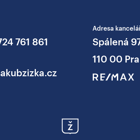
Adresa kancelá
724 761 861
Spálená 9
110 00 Pra
jakubzizka.cz