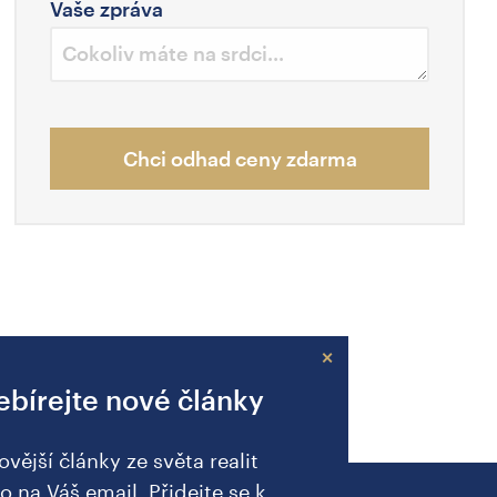
Vaše zpráva
Chci odhad ceny zdarma
×
bírejte nové články
ovější články ze světa realit
o na Váš email. Přidejte se k