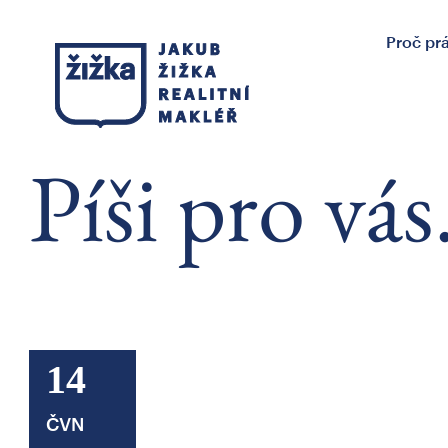
Proč pr
Píši pro vás
14
ČVN