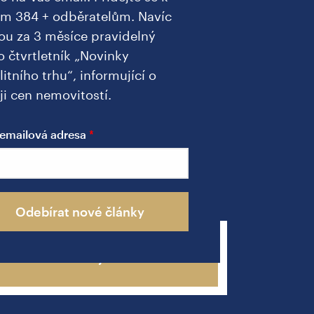
ím 384 + odběratelům. Navíc
ou za 3 měsíce pravidelný
o čtvrtletník „Novinky
litního trhu“, informující o
ji cen nemovitostí.
a
emailová adresa
u
Odebírat nové články
Zavolejte mi