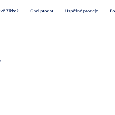
ávě Žižka?
Chci prodat
Úspěšné prodeje
Po
.