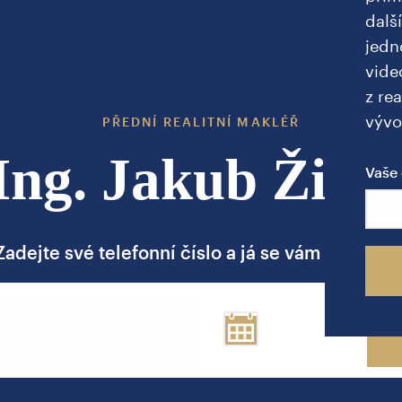
dalš
jedn
vide
z rea
vývo
PŘEDNÍ REALITNÍ MAKLÉŘ
Ing. Jakub Žižk
Vaše 
Zadejte své telefonní číslo a já se vám brzy ozv