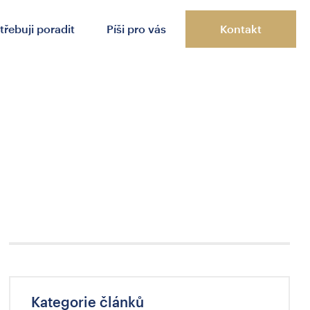
třebuji poradit
Píši pro vás
Kontakt
Kategorie článků