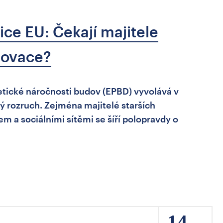
ice EU: Čekají majitele
novace?
tické náročnosti budov (EPBD) vyvolává v
ý rozruch. Zejména majitelé starších
em a sociálními sítěmi se šíří polopravdy o
14