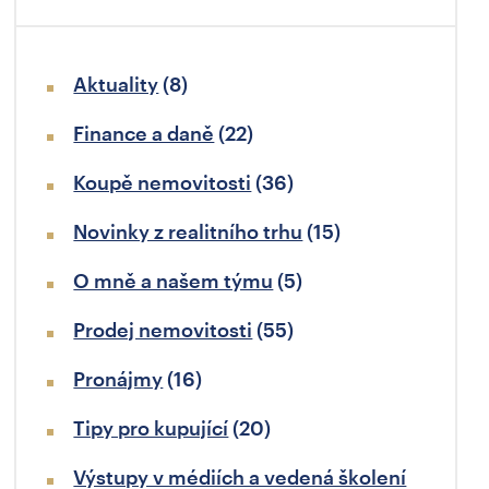
Aktuality
(8)
Finance a daně
(22)
Koupě nemovitosti
(36)
Novinky z realitního trhu
(15)
O mně a našem týmu
(5)
Prodej nemovitosti
(55)
Pronájmy
(16)
Tipy pro kupující
(20)
Výstupy v médiích a vedená školení