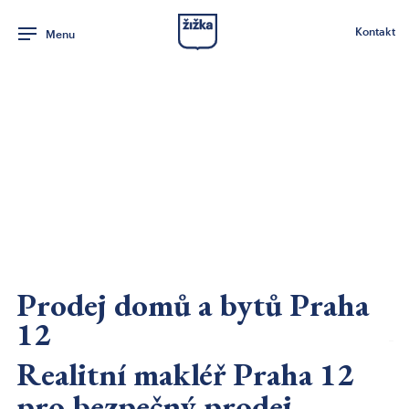
Kontakt
Menu
Prodej domů a bytů Praha
12
Realitní makléř Praha 12
Realitní makléř Praha
pro bezpečný prodej