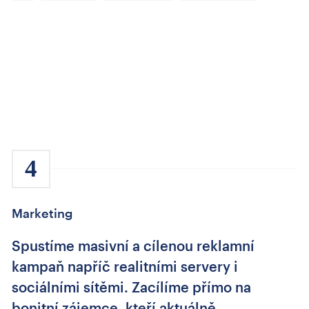
4
Marketing
Spustíme masivní a cílenou reklamní
kampaň napříč realitními servery i
sociálními sítěmi. Zacílíme přímo na
bonitní zájemce, kteří aktuálně