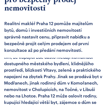
12: prodej bytu, domu
nemovitosti
nebo investiční
nemovitosti s jasnou
Realitní makléř Praha 12 pomůže majitelům
strategií
bytů, domů i investičních nemovitostí
správně nastavit cenu, připravit nabídku a
bezpečně projít celým prodejem od první
konzultace až po předání nemovitosti.
Realitní makléř Praha 12 musí umět pracovat s
tím, že kupující zde často hledají kombinaci
dostupného městského bydlení, klidnějšího
prostředí, blízkosti Vltavy, zeleně a praktického
napojení na zbytek Prahy. Jinak se prodává byt v
Modřanech, jinak rodinný dům v Komořanech,
nemovitost v Cholupicích, na Točné, v Libuši
nebo na Lhotce. Praha 12 může oslovit rodiny,
kupující hledající větší byt, zájemce o dům se