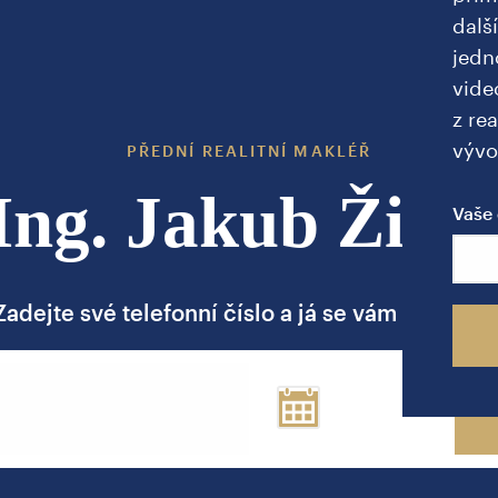
dalš
jedn
vide
z rea
vývo
PŘEDNÍ REALITNÍ MAKLÉŘ
Ing. Jakub Žižk
Vaše 
Zadejte své telefonní číslo a já se vám brzy ozv