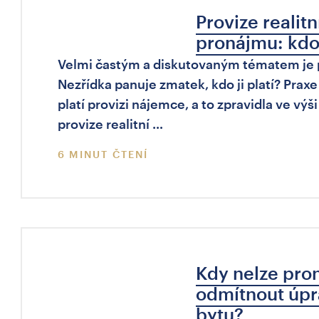
Provize realitn
pronájmu: kdo 
Velmi častým a diskutovaným tématem je pr
Nezřídka panuje zmatek, kdo ji platí? Praxe
platí provizi nájemce, a to zpravidla ve výš
provize realitní …
6 MINUT ČTENÍ
Kdy nelze pron
odmítnout úpr
bytu?