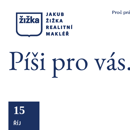
Proč pr
Píši pro vás
15
ŘÍJ