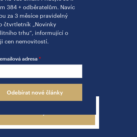
ím 384 + odběratelům. Navíc
ou za 3 měsíce pravidelný
o čtvrtletník „Novinky
litního trhu“, informující o
ji cen nemovitostí.
a
emailová adresa
u
Odebírat nové články
Zavolejte mi