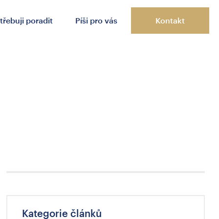
třebuji poradit
Píši pro vás
Kontakt
Kategorie článků