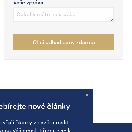
Vaše zpráva
Chci odhad ceny zdarma
×
bírejte nové články
ovější články ze světa realit
o na Váš email. Přidejte se k