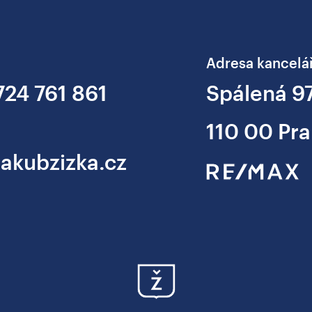
Adresa kancelá
724 761 861
Spálená 9
110 00 Pra
jakubzizka.cz