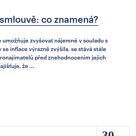
í smlouvě: co znamená?
eré umožňuje zvyšovat nájemné v souladu s
 se inflace výrazně zvýšila, se stává stále
pronajímatelů před znehodnocením jejich
ajišťuje, že …
30