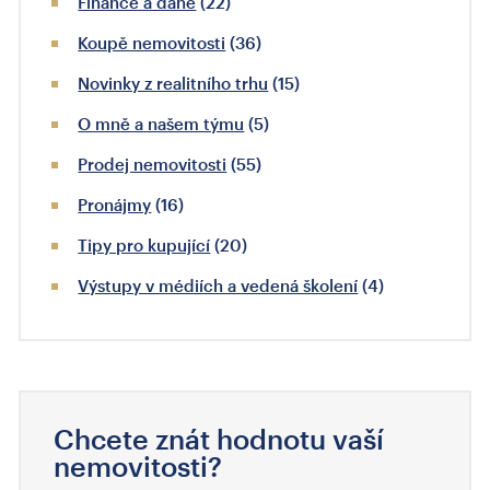
Finance a daně
(22)
Koupě nemovitosti
(36)
Novinky z realitního trhu
(15)
O mně a našem týmu
(5)
Prodej nemovitosti
(55)
Pronájmy
(16)
Tipy pro kupující
(20)
Výstupy v médiích a vedená školení
(4)
Chcete znát hodnotu vaší
nemovitosti?