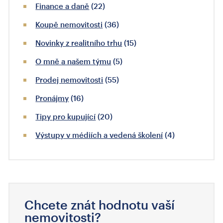
Finance a daně
(22)
Koupě nemovitosti
(36)
Novinky z realitního trhu
(15)
O mně a našem týmu
(5)
Prodej nemovitosti
(55)
Pronájmy
(16)
Tipy pro kupující
(20)
Výstupy v médiích a vedená školení
(4)
Chcete znát hodnotu vaší
nemovitosti?