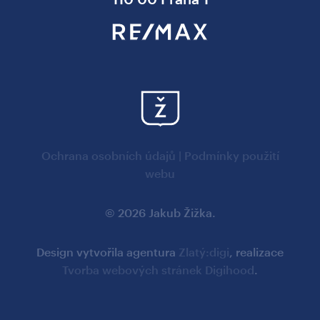
Ochrana osobních údajů
|
Podmínky použití
webu
© 2026 Jakub Žižka.
Design vytvořila agentura
Zlatý:digi
, realizace
Tvorba webových stránek Digihood
.