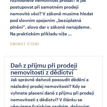
rozhodnete nemovitost prodat? A jak
postupovat při samotném prodeji
nemovité věci? V zákoně musíme hledat
pod slovním spojením „bezúplatná
plnění“, slovo dar v zákoně nenajdeme.
Na praktickém příkladu níže …
5MINUT ČTENÍ
Daň z příjmu při prodeji
nemovitosti z dědictví
Jak správně daňově posoudit dědění a
následný prodej nemovitosti? Kdy se
vyhnete placení daně z příjmu při prodeji
nemovitosti z dědictví? V článku se
věnujeme fyzickým osobám, daňovým