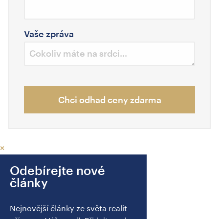
Vaše zpráva
Chci odhad ceny zdarma
×
Odebírejte nové
články
Nejnovější články ze světa realit