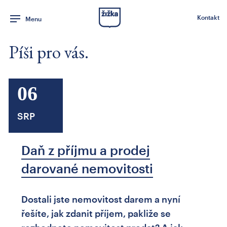
Kontakt
Menu
Píši pro vás.
06
SRP
Daň z příjmu a prodej
darované nemovitosti
Dostali jste nemovitost darem a nyní
řešíte, jak zdanit příjem, pakliže se