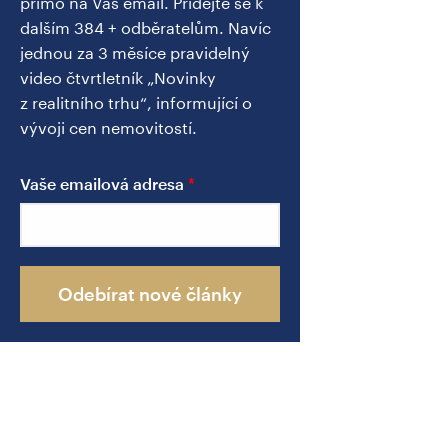
přímo na Váš email. Přidejte se k
dalším 384 + odběratelům. Navíc
jednou za 3 měsíce pravidelný
video čtvrtletník „Novinky
z realitního trhu“, informující o
vývoji cen nemovitostí.
Vaše emailová adresa
Odebírat nové články