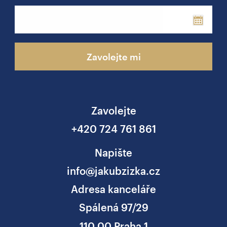
Phone
Zavolejte mi
Zavolejte
+420 724 761 861
Napište
info@jakubzizka.cz
Adresa kanceláře
Spálená 97/29
110 00 Praha 1