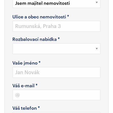
Ulice a obec nemovitosti
*
Rozbalovací nabídka
*
Vaše jméno
*
Váš e-mail
*
Váš telefon
*