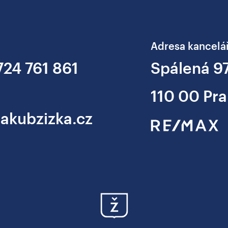
Adresa kancelá
724 761 861
Spálená 9
110 00 Pra
jakubzizka.cz