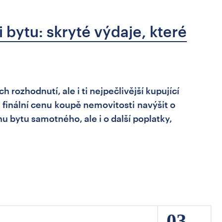
i bytu: skryté výdaje, které
 rozhodnutí, ale i ti nejpečlivější kupující
u finální cenu koupě nemovitosti navýšit o
nu bytu samotného, ale i o další poplatky,
03