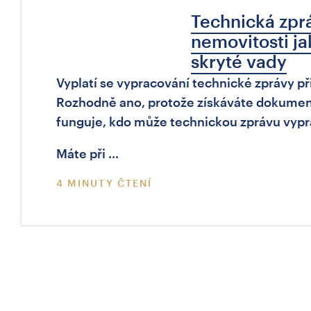
Technická zprá
nemovitosti ja
skryté vady
Vyplatí se vypracování technické zprávy p
Rozhodně ano, protože získáváte dokument 
funguje, kdo může technickou zprávu vypra
Máte při …
4 MINUTY ČTENÍ