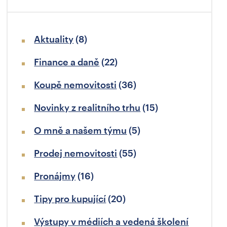
Aktuality
(8)
Finance a daně
(22)
Koupě nemovitosti
(36)
Novinky z realitního trhu
(15)
O mně a našem týmu
(5)
Prodej nemovitosti
(55)
Pronájmy
(16)
Tipy pro kupující
(20)
Výstupy v médiích a vedená školení