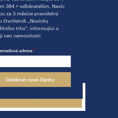
ím 384 + odběratelům. Navíc
ou za 3 měsíce pravidelný
o čtvrtletník „Novinky
litního trhu“, informující o
ji cen nemovitostí.
a
emailová adresa
u
Odebírat nové články
Zavolejte mi