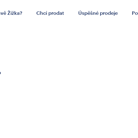
ávě Žižka?
Chci prodat
Úspěšné prodeje
Po
.