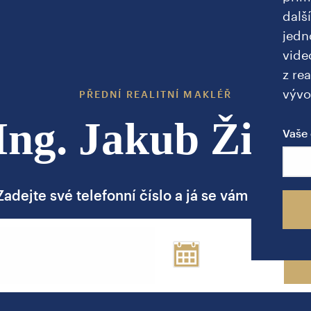
dalš
jedn
vide
z rea
vývo
PŘEDNÍ REALITNÍ MAKLÉŘ
Ing. Jakub Žižk
Vaše 
Zadejte své telefonní číslo a já se vám brzy ozv