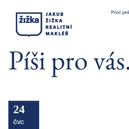
Proč pr
Píši pro vás
24
ČVC