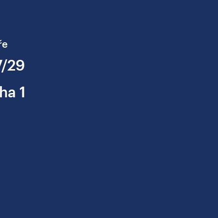
ře
7/29
ha 1