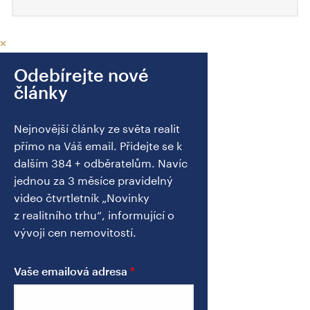
×
Odebírejte nové
články
Nejnovější články ze světa realit
přímo na Váš email. Přidejte se k
dalším 384 + odběratelům. Navíc
jednou za 3 měsíce pravidelný
video čtvrtletník „Novinky
z realitního trhu“, informující o
vývoji cen nemovitostí.
Vaše emailová adresa