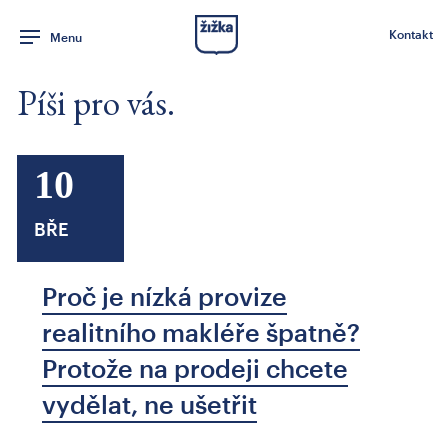
Kontakt
Menu
Píši pro vás.
10
BŘE
Proč je nízká provize
realitního makléře špatně?
Protože na prodeji chcete
vydělat, ne ušetřit