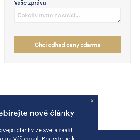
Vaše zpráva
Chci odhad ceny zdarma
×
bírejte nové články
ovější články ze světa realit
o na Váš email. Přidejte se k