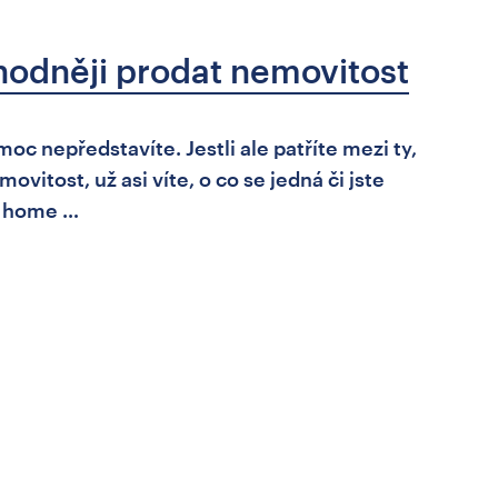
hodněji prodat nemovitost
c nepředstavíte. Jestli ale patříte mezi ty,
vitost, už asi víte, o co se jedná či jste
m home …