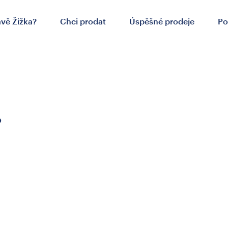
ávě Žižka?
Chci prodat
Úspěšné prodeje
Po
.