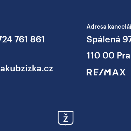
Adresa kancelá
724 761 861
Spálená 9
110 00 Pra
jakubzizka.cz