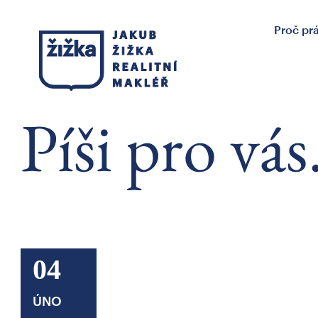
Proč pr
Píši pro vás
04
ÚNO