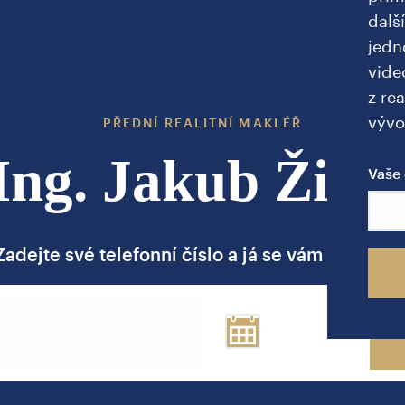
dalš
jedn
vide
z rea
vývo
PŘEDNÍ REALITNÍ MAKLÉŘ
Ing. Jakub Žižk
Vaše 
Zadejte své telefonní číslo a já se vám brzy ozv