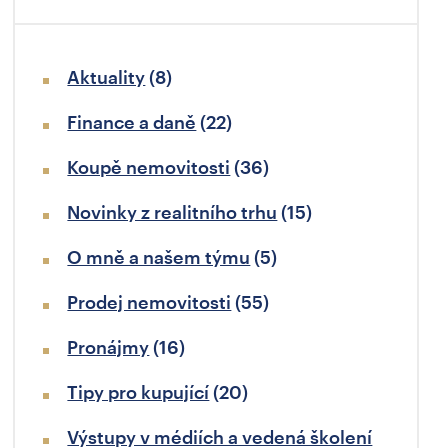
Aktuality
(8)
Finance a daně
(22)
Koupě nemovitosti
(36)
Novinky z realitního trhu
(15)
O mně a našem týmu
(5)
Prodej nemovitosti
(55)
Pronájmy
(16)
Tipy pro kupující
(20)
Výstupy v médiích a vedená školení