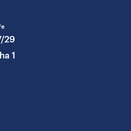
ře
7/29
ha 1