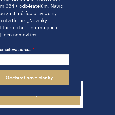
ím 384 + odběratelům. Navíc
ou za 3 měsíce pravidelný
o čtvrtletník „Novinky
litního trhu“, informující o
ji cen nemovitostí.
a
emailová adresa
u
Odebírat nové články
Zavolejte mi