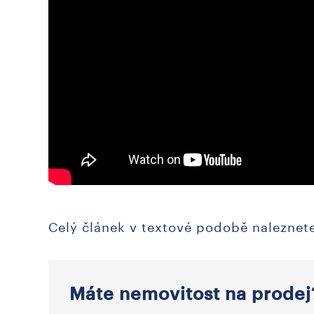
Celý článek v textové podobě nalezne
Máte nemovitost na prodej