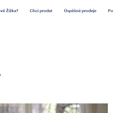
ávě Žižka?
Chci prodat
Úspěšné prodeje
Po
.