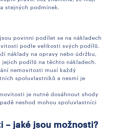
za stejných podmínek.
i jsou povinni podílet se na nákladech
tosti podle velikosti svých podílů.
oží náklady na opravy nebo údržbu,
jejich podílů na těchto nákladech.
ívání nemovitosti musí každý
tních spoluvlastníků a nesmí je
emovitosti je nutné dosáhnout shody
řípadě neshod mohou spoluvlastníci
i – jaké jsou možnosti?