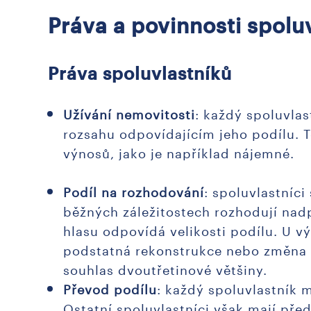
Práva a povinnosti spolu
Práva spoluvlastníků
Užívání nemovitosti
: každý spoluvla
rozsahu odpovídajícím jeho podílu. T
výnosů, jako je například nájemné.
Podíl na rozhodování
: spoluvlastníci
běžných záležitostech rozhodují nad
hlasu odpovídá velikosti podílu. U v
podstatná rekonstrukce nebo změna 
souhlas dvoutřetinové většiny.
Převod podílu
: každý spoluvlastník 
Ostatní spoluvlastníci však mají pře