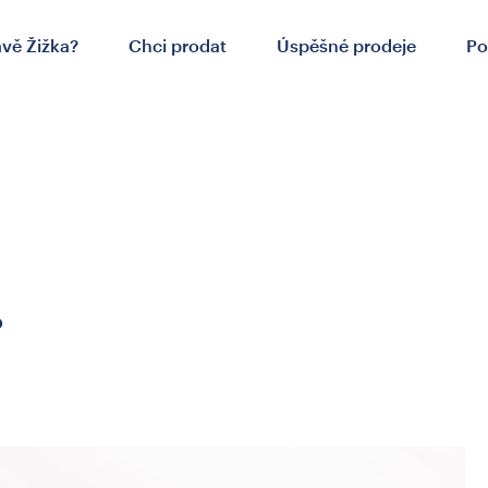
ávě Žižka?
Chci prodat
Úspěšné prodeje
Po
.