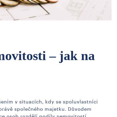
ovitosti – jak na
ením v situacích, kdy se spoluvlastníci
právě společného majetku. Důvodem
ce osob rozdělí podíly nemovitostí,