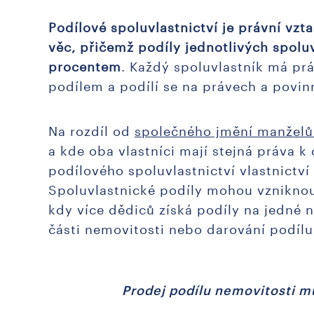
Podílové spoluvlastnictví je právní vzt
věc, přičemž podíly jednotlivých spol
procentem
. Každý spoluvlastník má pr
podílem a podílí se na právech a povi
Na rozdíl od
společného jmění manželů
a kde oba vlastníci mají stejná práva k 
podílového spoluvlastnictví vlastnictví
Spoluvlastnické podíly mohou vzniknou
kdy více dědiců získá podíly na jedné 
části nemovitosti nebo darování podíl
Prodej podílu nemovitosti mů