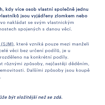
ah, kdy více osob vlastní společně jednu
uvlastníků jsou vyjádřeny zlomkem nebo
ávo nakládat se svým vlastnickým
nnostech spojených s danou věcí.
 (SJM)
, které vzniká pouze mezi manželi
celé věci bez určení podílů, je u
 rozděleno na konkrétní podíly.
t různými způsoby, nejčastěji děděním,
nemovitosti. Dalšími způsoby jsou koupě
u.
že být složitější než se zdá.