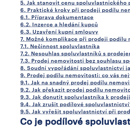
5.
Jak stanovit cenu spoluvlastnického 
6.
Praktické kroky při prodeji podílu ne
6.1.
Příprava dokumentace
6.2.
Inzerce a hledání kupců
6.3.
Uzavření kupní smlouvy
7.
Možné komplikace při prodeji podílu n
7.1.
Nečinnost spoluvlastníka
7.2.
Nesouhlas spoluvlastníků s prodej
7.3.
Prodej nemovitosti bez souhlasu sp
8.
Soudní vypořádání spoluvlastnictví ja
9.
Prodej podílu nemovitosti: co vás nej
9.1.
Jak na snadný prodej podílu nemovi
9.2.
Jak překazit prodej podílu nemovito
9.3.
Jak donutit spoluvlastníka k prodej
9.4.
Jak zrušit podílové spoluvlastnictví
9.5.
Jak vyřešit spoluvlastnictví při pro
Co je podílové spoluvlast