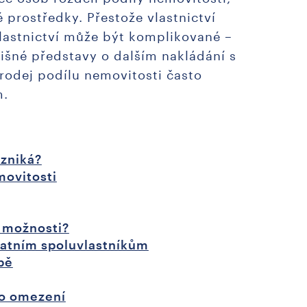
 prostředky. Přestože vlastnictví
lastnictví může být komplikované –
išné představy o dalším nakládání s
rodej podílu nemovitosti často
m.
vzniká?
movitosti
u možnosti?
tatním spoluvlastníkům
bě
ho omezení