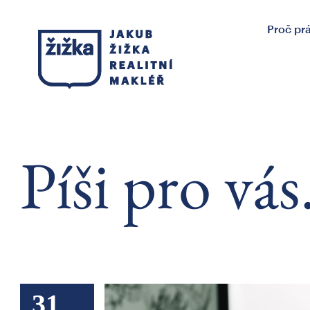
Proč pr
Píši pro vás
31