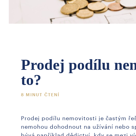
Prodej podílu nem
to?
8 MINUT ČTENÍ
Prodej podílu nemovitosti je častým řeš
nemohou dohodnout na užívání nebo s
bývá například dědictví, kdy se mezi ví