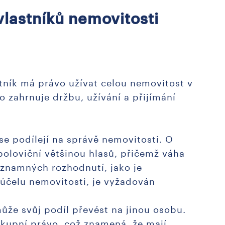
vlastníků nemovitosti
stník má právo užívat celou nemovitost v
o zahrnuje držbu, užívání a přijímání
 se podílejí na správě nemovitosti. O
poloviční většinou hlasů, přičemž váha
ýznamných rozhodnutí, jako je
účelu nemovitosti, je vyžadován
může svůj podíl převést na jinou osobu.
dkupní právo, což znamená, že mají