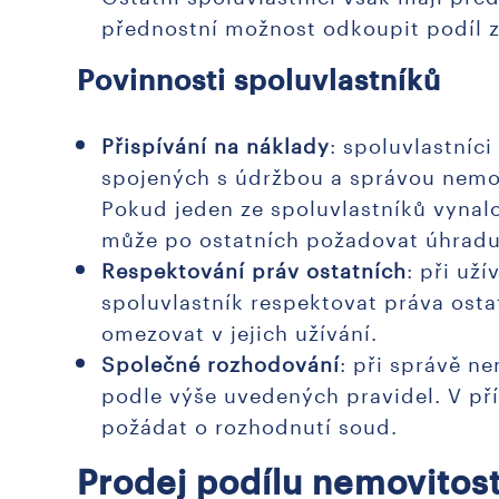
přednostní možnost odkoupit podíl 
Povinnosti spoluvlastníků
Přispívání na náklady
: spoluvlastníc
spojených s údržbou a správou nemovi
Pokud jeden ze spoluvlastníků vynal
může po ostatních požadovat úhradu 
Respektování práv ostatních
: při už
spoluvlastník respektovat práva osta
omezovat v jejich užívání.
Společné rozhodování
: při správě n
podle výše uvedených pravidel. V p
požádat o rozhodnutí soud.
Prodej podílu nemovitost