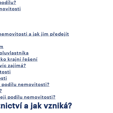
podílu?
movitosti
emovitosti a jak jim předejít
em
oluvlastníka
ko krajní řešení
víc zajímá?
tosti
sti
i podílu nemovitosti?
?
deji podílu nemovitosti?
nictví a jak vzniká?