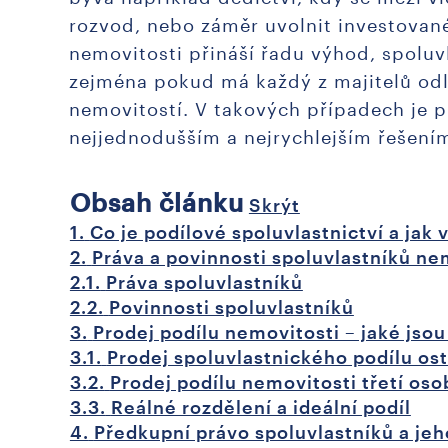
rozvod, nebo záměr uvolnit investované
nemovitosti přináší řadu výhod, spoluv
zejména pokud má každý z majitelů odl
nemovitostí. V takových případech je p
nejjednodušším a nejrychlejším řešení
Obsah článku
Skrýt
1.
Co je podílové spoluvlastnictví a jak 
2.
Práva a povinnosti spoluvlastníků ne
2.1.
Práva spoluvlastníků
2.2.
Povinnosti spoluvlastníků
3.
Prodej podílu nemovitosti – jaké jso
3.1.
Prodej spoluvlastnického podílu os
3.2.
Prodej podílu nemovitosti třetí oso
3.3.
Reálné rozdělení a ideální podíl
4.
Předkupní právo spoluvlastníků a je