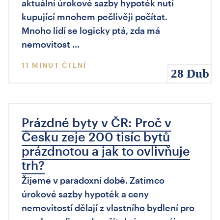
aktuální úrokové sazby hypoték nutí
kupující mnohem pečlivěji počítat.
Mnoho lidí se logicky ptá, zda má
nemovitost …
11 MINUT ČTENÍ
28 Dub
Prázdné byty v ČR: Proč v
Česku zeje 200 tisíc bytů
prázdnotou a jak to ovlivňuje
trh?
Žijeme v paradoxní době. Zatímco
úrokové sazby hypoték a ceny
nemovitostí dělají z vlastního bydlení pro