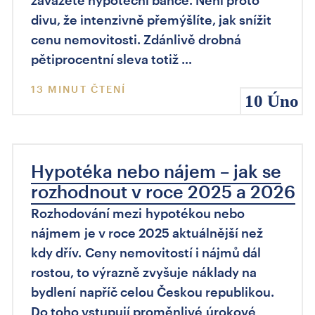
zavážete hypoteční bance. Není proto
divu, že intenzivně přemýšlíte, jak snížit
cenu nemovitosti. Zdánlivě drobná
pětiprocentní sleva totiž …
13 MINUT ČTENÍ
10 Úno
Hypotéka nebo nájem – jak se
rozhodnout v roce 2025 a 2026
Rozhodování mezi hypotékou nebo
nájmem je v roce 2025 aktuálnější než
kdy dřív. Ceny nemovitostí i nájmů dál
rostou, to výrazně zvyšuje náklady na
bydlení napříč celou Českou republikou.
Do toho vstupují proměnlivé úrokové