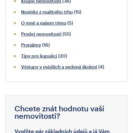
Koupě nemovitosti
(36)
Novinky z realitního trhu
(15)
O mně a našem týmu
(5)
Prodej nemovitosti
(55)
Pronájmy
(16)
Tipy pro kupující
(20)
Výstupy v médiích a vedená školení
(4)
Chcete znát hodnotu vaší
nemovitosti?
Vyplňte pár základních údajů a já Vám