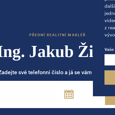
dalš
jedn
vide
z rea
vývo
PŘEDNÍ REALITNÍ MAKLÉŘ
Ing. Jakub Žižk
Vaše 
Zadejte své telefonní číslo a já se vám brzy ozv