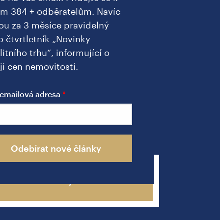
ím 384 + odběratelům. Navíc
ou za 3 měsíce pravidelný
o čtvrtletník „Novinky
litního trhu“, informující o
ji cen nemovitostí.
a
emailová adresa
u
Odebírat nové články
Zavolejte mi