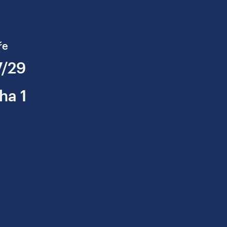
ře
7/29
ha 1