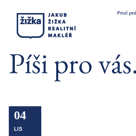
Proč pr
Píši pro vás
04
LIS