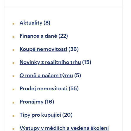
Aktuality
(8)
Finance a daně
(22)
Koupě nemovitosti
(36)
Novinky z realitního trhu
(15)
O mně a našem týmu
(5)
Prodej nemovitosti
(55)
Pronájmy
(16)
Tipy pro kupující
(20)
Výstupy v médiích a vedená školení