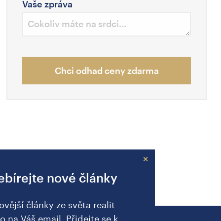
Vaše zpráva
Chci odhad ceny zdarma
×
bírejte nové články
ovější články ze světa realit
o na Váš email. Přidejte se k