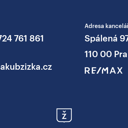
Adresa kancelá
724 761 861
Spálená 9
110 00 Pra
jakubzizka.cz