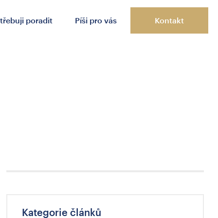
třebuji poradit
Píši pro vás
Kontakt
Kategorie článků