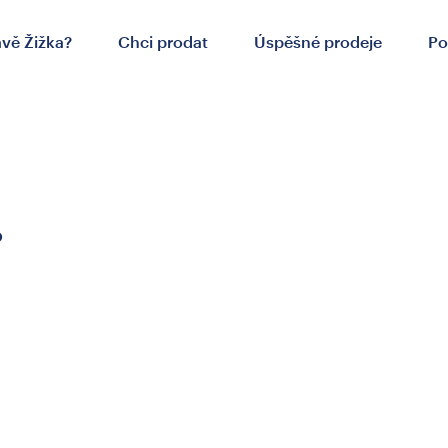
ávě Žižka?
Chci prodat
Úspěšné prodeje
Po
.