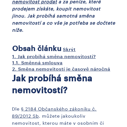
nemovitost prodat
a za peníze, které
prodejem získáte, koupit nemovitost
jinou. Jak probíhá samotná směna
nemovitostí a co vše je potřeba se dočtete
níže.
Obsah článku
Skrýt
1.
Jak probíhá směna nemovitostí?
1.1.
Směnná smlouva
2.
Směna nemovitostí je časově náročná
Jak probíhá směna
nemovitostí?
Dle
§ 2184 Občanského zákoníku č.
89/2012 Sb
. můžete jakoukoliv
nemovitost, kterou máte v osobním či