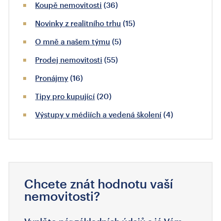
Koupě nemovitosti
(36)
Novinky z realitního trhu
(15)
O mně a našem týmu
(5)
Prodej nemovitosti
(55)
Pronájmy
(16)
Tipy pro kupující
(20)
Výstupy v médiích a vedená školení
(4)
Chcete znát hodnotu vaší
nemovitosti?