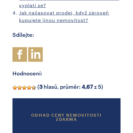
vyplatí se?
Jak načasovat prodej, když zároveň
kupujete jinou nemovitost?
Sdílejte:
Hodnocení:
(
3
hlasů, průměr:
4,67
z 5)
ODHAD CENY NEMOVITOSTI
ZDARMA