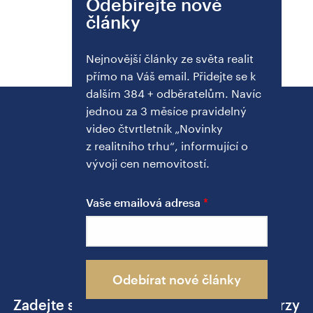
Odebírejte nové
články
Nejnovější články ze světa realit
přímo na Váš email. Přidejte se k
dalším 384 + odběratelům. Navíc
jednou za 3 měsíce pravidelný
video čtvrtletník „Novinky
z realitního trhu“, informující o
vývoji cen nemovitostí.
Vaše emailová adresa
PŘEDNÍ REALITNÍ MAKLÉŘ
Ing. Jakub Žižka
Odebírat nové články
Zadejte své telefonní číslo a já se vám brzy