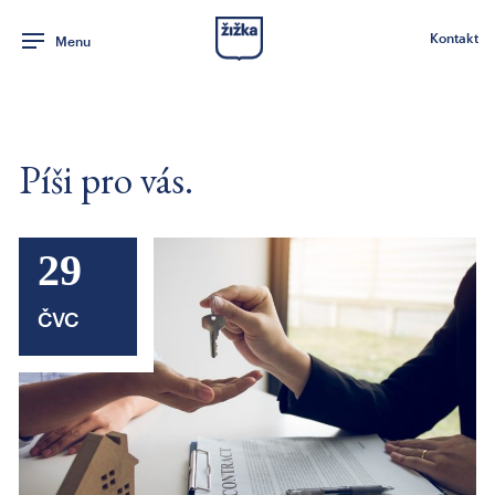
Kontakt
Menu
Píši pro vás.
29
ČVC