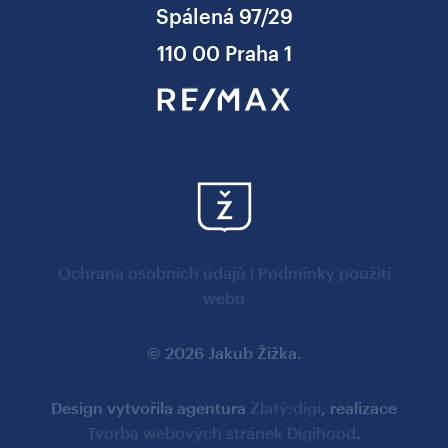
Spálená 97/29
110 00 Praha 1
Ochrana osobních údajů
|
Podmínky použití
webu
© 2026 Jakub Žižka.
Design vytvořila agentura
Zlatý:digi
, realizace
Tvorba webových stránek Digihood
.